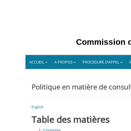
Skip
to
content
Commission de
ACCUEIL
A PROPOS
PROCEDURE D’APPEL
Politique en matière de consul
English
Table des matières
Contexte