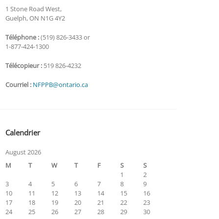
1 Stone Road West,
Guelph, ON N1G 4Y2
Téléphone :
(519) 826-3433 or
1-877-424-1300
Télécopieur :
519 826-4232
Courriel :
NFPPB@ontario.ca
Calendrier
August 2026
M
T
W
T
F
S
S
1
2
3
4
5
6
7
8
9
10
11
12
13
14
15
16
17
18
19
20
21
22
23
24
25
26
27
28
29
30