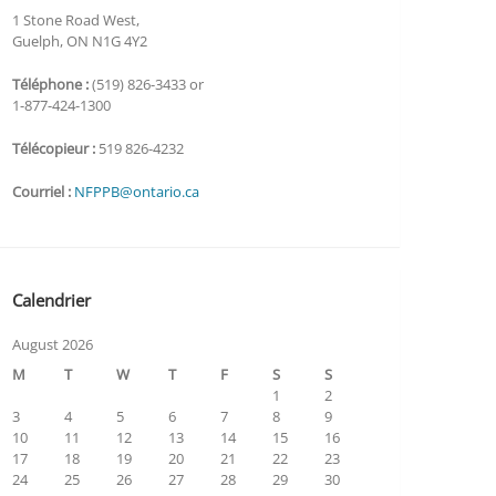
1 Stone Road West,
Guelph, ON N1G 4Y2
Téléphone :
(519) 826-3433 or
1-877-424-1300
Télécopieur :
519 826-4232
Courriel :
NFPPB@ontario.ca
Calendrier
August 2026
M
T
W
T
F
S
S
1
2
3
4
5
6
7
8
9
10
11
12
13
14
15
16
17
18
19
20
21
22
23
24
25
26
27
28
29
30