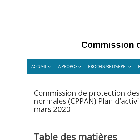
Skip
to
content
Commission de
ACCUEIL
A PROPOS
PROCEDURE D’APPEL
Commission de protection des 
normales (CPPAN) Plan d’activit
mars 2020
Table des matières